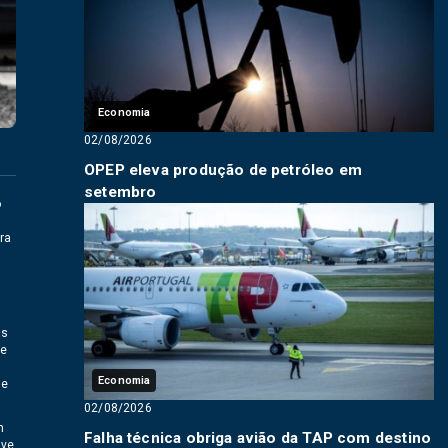
Economia
02/08/2026
OPEP eleva produção de petróleo em
setembro
o
ra
s
as
 e
Economia
de
02/08/2026
m
Falha técnica obriga avião da TAP com destino
ave