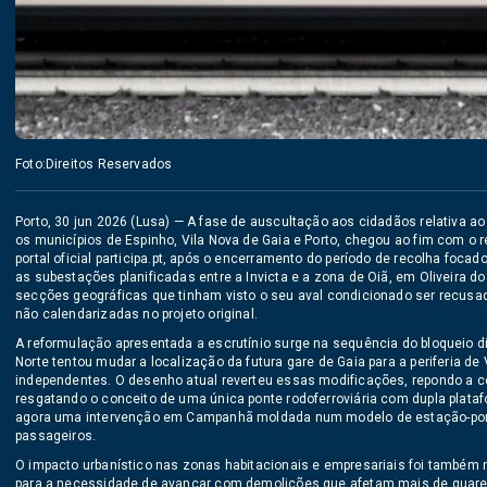
Foto:Direitos Reservados
Porto, 30 jun 2026 (Lusa) — A fase de auscultação aos cidadãos relativa ao 
os municípios de Espinho, Vila Nova de Gaia e Porto, chegou ao fim com o r
portal oficial participa.pt, após o encerramento do período de recolha foc
as subestações planificadas entre a Invicta e a zona de Oiã, em Oliveira do
secções geográficas que tinham visto o seu aval condicionado ser recusad
não calendarizadas no projeto original.
A reformulação apresentada a escrutínio surge na sequência do bloqueio 
Norte tentou mudar a localização da futura gare de Gaia para a periferia de 
independentes. O desenho atual reverteu essas modificações, repondo a ce
resgatando o conceito de uma única ponte rodoferroviária com dupla plataf
agora uma intervenção em Campanhã moldada num modelo de estação-pont
passageiros.
O impacto urbanístico nas zonas habitacionais e empresariais foi também r
para a necessidade de avançar com demolições que afetam mais de quare