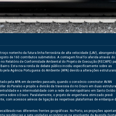
troço nortenho da futura linha ferroviária de alta velocidade (LAV), abrangend
egisto de 160 contributos submetidos. A contagem final foi aferida através do
ado no Relatório de Conformidade Ambiental do Projeto de Execução (RECAPE) pa
 Bairro. Esta nova ronda de debate público incidiu especificamente sobre as
o pela Agência Portuguesa do Ambiente (APA) devido a alterações estruturai
ditado pela APA em dezembro passado, quando o consórcio construtor AVAN
Vilar do Paraíso e propôs a divisão da travessia do rio Douro em duas estrutur
ntralidade e a intermodalidade com a rede de metropolitano em Santo Ovídio
orma sobre o Douro. Paralelamente, o projeto de engenharia otimizado prevê
e, com acessos aéreos de ligação às respetivas plataformas de embarque 
ecalibrado nas diferentes frentes geográficas. No Porto, as projeções aponta
nta residências e sete unidades económicas na envolvente da Avenida Gust