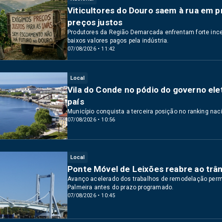
Viticultores do Douro saem à rua em 
preços justos
Produtores da Região Demarcada enfrentam forte inc
baixos valores pagos pela indústria.
07/08/2026 • 11:42
Local
Vila do Conde no pódio do governo elet
país
Município conquista a terceira posição no ranking naci
07/08/2026 • 10:56
Local
Ponte Móvel de Leixões reabre ao trâ
Avanço acelerado dos trabalhos de remodelação permit
Palmeira antes do prazo programado.
07/08/2026 • 10:45