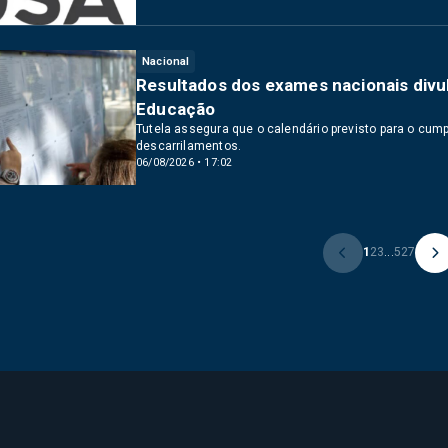
Nacional
Resultados dos exames nacionais divul
Educação
Tutela assegura que o calendário previsto para o cu
descarrilamentos.
06/08/2026 • 17:02
1
2
3
...
527