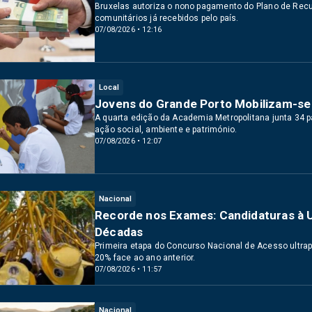
Bruxelas autoriza o nono pagamento do Plano de Recup
comunitários já recebidos pelo país.
07/08/2026 • 12:16
Local
Jovens do Grande Porto Mobilizam-se
A quarta edição da Academia Metropolitana junta 34 
ação social, ambiente e património.
07/08/2026 • 12:07
Nacional
Recorde nos Exames: Candidaturas à U
Décadas
Primeira etapa do Concurso Nacional de Acesso ultrap
20% face ao ano anterior.
07/08/2026 • 11:57
Nacional