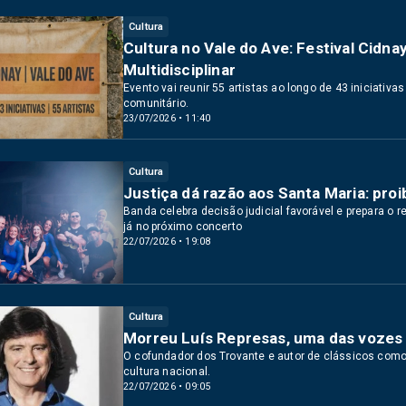
Cultura
Cultura no Vale do Ave: Festival Ci
Multidisciplinar
Evento vai reunir 55 artistas ao longo de 43 iniciativ
comunitário.
23/07/2026 • 11:40
Cultura
Justiça dá razão aos Santa Maria: pro
Banda celebra decisão judicial favorável e prepara o re
já no próximo concerto
22/07/2026 • 19:08
Cultura
Morreu Luís Represas, uma das vozes
O cofundador dos Trovante e autor de clássicos como 
cultura nacional.
22/07/2026 • 09:05