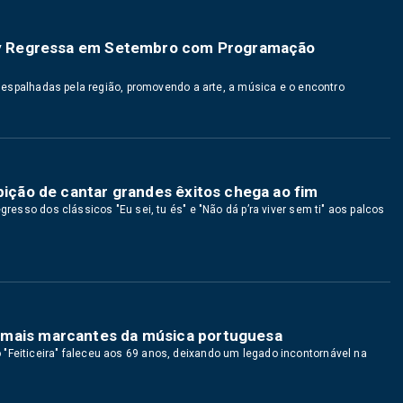
dnay Regressa em Setembro com Programação
as espalhadas pela região, promovendo a arte, a música e o encontro
ibição de cantar grandes êxitos chega ao fim
gresso dos clássicos "Eu sei, tu és" e "Não dá p’ra viver sem ti" aos palcos
 mais marcantes da música portuguesa
"Feiticeira" faleceu aos 69 anos, deixando um legado incontornável na