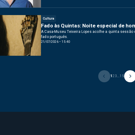
Cultura
Fado às Quintas: Noite especial de h
A Casa-Museu Teixeira Lopes acolhe a quinta sessão d
fado português.
21/07/2026 • 15:40
1
2
3
...
15