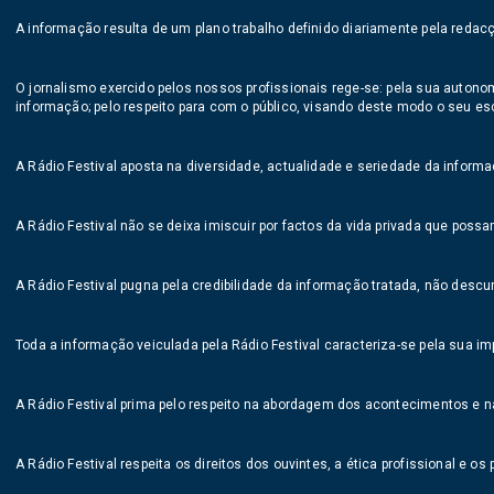
A informação resulta de um plano trabalho definido diariamente pela redac
O jornalismo exercido pelos nossos profissionais rege-se: pela sua autono
informação; pelo respeito para com o público, visando deste modo o seu es
A Rádio Festival aposta na diversidade, actualidade e seriedade da informa
A Rádio Festival não se deixa imiscuir por factos da vida privada que pos
A Rádio Festival pugna pela credibilidade da informação tratada, não des
Toda a informação veiculada pela Rádio Festival caracteriza-se pela sua imp
A Rádio Festival prima pelo respeito na abordagem dos acontecimentos e na
A Rádio Festival respeita os direitos dos ouvintes, a ética profissional e os