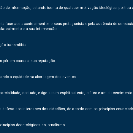
ção de informação, estando isenta de qualquer motivação ideológica, política
mia face aos acontecimentos e seus protagonistas; pela ausência de sensacio
clarecimento e a sua intervenção.
ção transmitida.
sam pôr em causa a sua reputação.
curando a equidade na abordagem dos eventos.
arcialidade, contudo, exige-se um espírito atento, crítico e um discernimento
 defesa dos interesses dos cidadãos, de acordo com os princípios enunciados 
 princípios deontológicos do jornalismo.