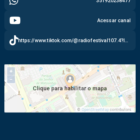
351920238477
Acessar canal
https://www.tiktok.com/@radiofestival107.4?lang=pt
+
−
Clique para habilitar o mapa
©
OpenStreetMap
contributors.