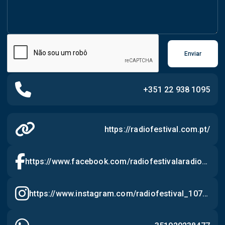
Enviar
+351 22 938 1095
https://radiofestival.com.pt/
https://www.facebook.com/radiofestivalaradiodograndeporto/
https://www.instagram.com/radiofestival_107.4/?igsh=ZWZrZjR6dmF4bXU3&utm_source=qr#