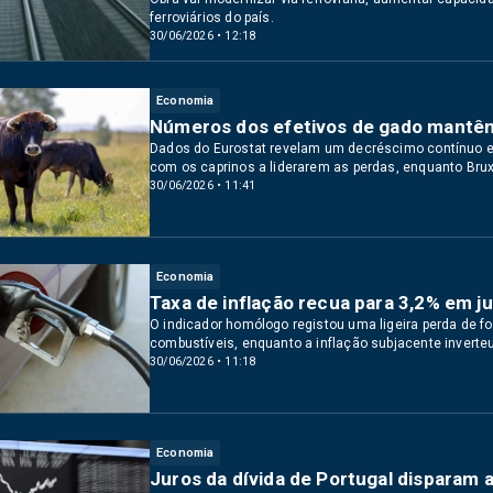
ferroviários do país.
30/06/2026 • 12:18
Economia
Números dos efetivos de gado mantêm
Dados do Eurostat revelam um decréscimo contínuo e
com os caprinos a liderarem as perdas, enquanto Brux
30/06/2026 • 11:41
Economia
Taxa de inflação recua para 3,2% em ju
O indicador homólogo registou uma ligeira perda de fo
combustíveis, enquanto a inflação subjacente inverteu
30/06/2026 • 11:18
Economia
Juros da dívida de Portugal disparam a