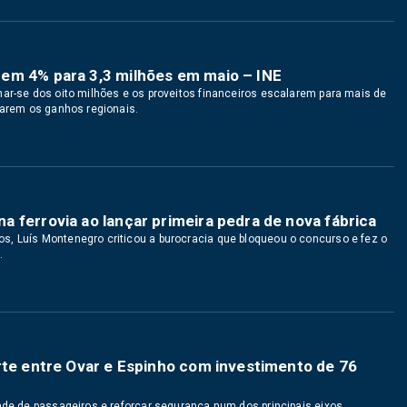
em 4% para 3,3 milhões em maio – INE
mar-se dos oito milhões e os proveitos financeiros escalarem para mais de
rarem os ganhos regionais.
 ferrovia ao lançar primeira pedra de nova fábrica
s, Luís Montenegro criticou a burocracia que bloqueou o concurso e fez o
.
rte entre Ovar e Espinho com investimento de 76
dade de passageiros e reforçar segurança num dos principais eixos