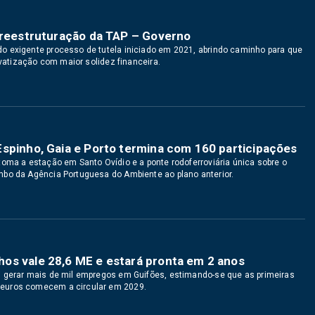
e reestruturação da TAP – Governo
o exigente processo de tutela iniciado em 2021, abrindo caminho para que
ivatização com maior solidez financeira.
Espinho, Gaia e Porto termina com 160 participações
toma a estação em Santo Ovídio e a ponte rodoferroviária única sobre o
mbo da Agência Portuguesa do Ambiente ao plano anterior.
os vale 28,6 ME e estará pronta em 2 anos
i gerar mais de mil empregos em Guifões, estimando-se que as primeiras
 euros comecem a circular em 2029.