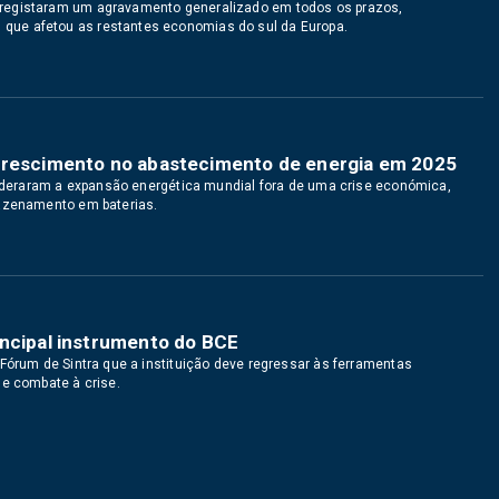
registaram um agravamento generalizado em todos os prazos,
ue afetou as restantes economias do sul da Europa.
 crescimento no abastecimento de energia em 2025
 lideraram a expansão energética mundial fora de uma crise económica,
mazenamento em baterias.
incipal instrumento do BCE
Fórum de Sintra que a instituição deve regressar às ferramentas
de combate à crise.