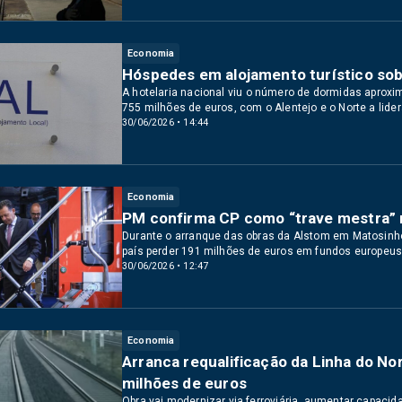
Economia
Hóspedes em alojamento turístico sob
A hotelaria nacional viu o número de dormidas aproxi
755 milhões de euros, com o Alentejo e o Norte a lide
30/06/2026 • 14:44
Economia
PM confirma CP como “trave mestra” na
Durante o arranque das obras da Alstom em Matosinho
país perder 191 milhões de euros em fundos europeus
30/06/2026 • 12:47
Economia
Arranca requalificação da Linha do No
milhões de euros
Obra vai modernizar via ferroviária, aumentar capaci