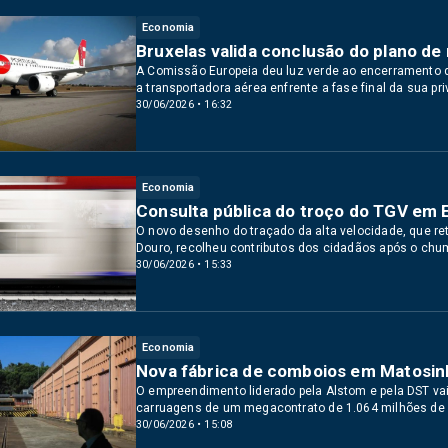
Economia
Bruxelas valida conclusão do plano d
A Comissão Europeia deu luz verde ao encerramento d
a transportadora aérea enfrente a fase final da sua pr
30/06/2026 • 16:32
Economia
Consulta pública do troço do TGV em 
O novo desenho do traçado da alta velocidade, que re
Douro, recolheu contributos dos cidadãos após o chu
30/06/2026 • 15:33
Economia
Nova fábrica de comboios em Matosinh
O empreendimento liderado pela Alstom e pela DST va
carruagens de um megacontrato de 1.064 milhões de
30/06/2026 • 15:08