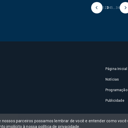
1
2
3
4
5
...
34
Página Inicial
Notícias
Programação
Publicidade
 e nossos parceiros possamos lembrar de você e entender como você u
to implícito à nossa
política de privacidade
.