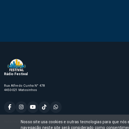
Rádio Festival
Rua Alfredo Cunha N° 478
4450-021 Matosinhos
Nosso site usa cookies e outras tecnologias para que nós
Rádio Festival, Todos os direitos reservados,
navegação neste site será considerado como consentimen