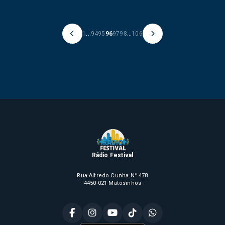
1
...
94
95
96
97
98
...
106
Rádio Festival
Rua Alfredo Cunha N° 478
4450-021 Matosinhos