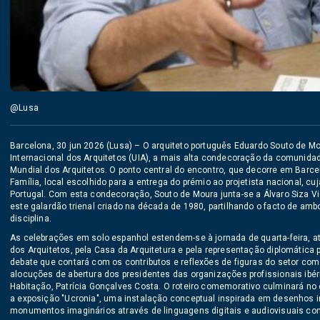
@Lusa
Barcelona, 30 jun 2026 (Lusa) – O arquiteto português Eduardo Souto de Mo
Internacional dos Arquitetos (UIA), a mais alta condecoração da comunidad
Mundial dos Arquitetos. O ponto central do encontro, que decorre em Barcel
Família, local escolhido para a entrega do prémio ao projetista nacional, c
Portugal. Com esta condecoração, Souto de Moura junta-se a Álvaro Siza Vie
este galardão trienal criado na década de 1980, partilhando o facto de amb
disciplina.
As celebrações em solo espanhol estendem-se à jornada de quarta-feira
dos Arquitetos, pela Casa da Arquitetura e pela representação diplomátic
debate que contará com os contributos e reflexões de figuras do setor co
alocuções de abertura dos presidentes das organizações profissionais ibér
Habitação, Patrícia Gonçalves Costa. O roteiro comemorativo culminará 
a exposição "Ucronia", uma instalação conceptual inspirada em desenhos i
monumentos imaginários através de linguagens digitais e audiovisuais co