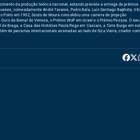
cimento da produção teórica nacional, estando prevista a entrega de prémios
ugueses, nomeadamente André Tavares, Pedro Baía, Luís Santiago Baptista, Vít
no Porto em 1952, Souto de Moura consolidou uma carreira de projeção
e Ouro da Bienal de Veneza, o Prémio Wolf em Israel e o Prémio Pessoa. O seu
l de Braga, a Casa das Histórias Paula Rego em Cascais, a Torre Burgo em so
além de parcerias internacionais assinadas ao lado de Siza Vieira, criador co