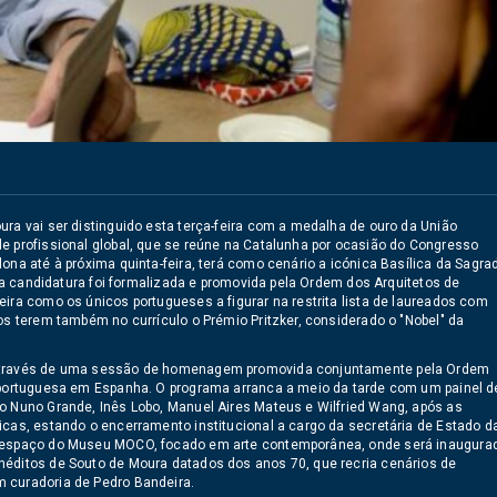
ura vai ser distinguido esta terça-feira com a medalha de ouro da União
e profissional global, que se reúne na Catalunha por ocasião do Congresso
ona até à próxima quinta-feira, terá como cenário a icónica Basílica da Sagra
uja candidatura foi formalizada e promovida pela Ordem dos Arquitetos de
ira como os únicos portugueses a figurar na restrita lista de laureados com
os terem também no currículo o Prémio Pritzker, considerado o "Nobel" da
, através de uma sessão de homenagem promovida conjuntamente pela Ordem
a portuguesa em Espanha. O programa arranca a meio da tarde com um painel d
mo Nuno Grande, Inês Lobo, Manuel Aires Mateus e Wilfried Wang, após as
icas, estando o encerramento institucional a cargo da secretária de Estado d
no espaço do Museu MOCO, focado em arte contemporânea, onde será inaugura
néditos de Souto de Moura datados dos anos 70, que recria cenários de
m curadoria de Pedro Bandeira.