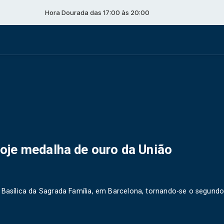
Hora Dourada das 17:00 às 20:00
oje medalha de ouro da União
a Basílica da Sagrada Família, em Barcelona, tornando-se o segund