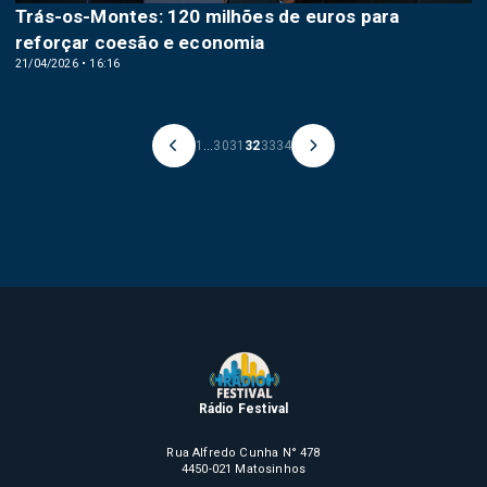
Trás-os-Montes: 120 milhões de euros para
reforçar coesão e economia
21/04/2026 • 16:16
1
...
30
31
32
33
34
Rádio Festival
Rua Alfredo Cunha N° 478
4450-021 Matosinhos