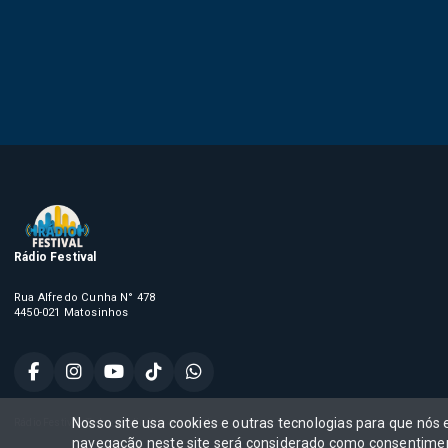
Rádio Festival
Rua Alfredo Cunha N° 478
4450-021 Matosinhos
Nosso site usa cookies e outras tecnologias para que nós
Rádio Festival, Todos os direitos reservados,
navegação neste site será considerado como consentimen