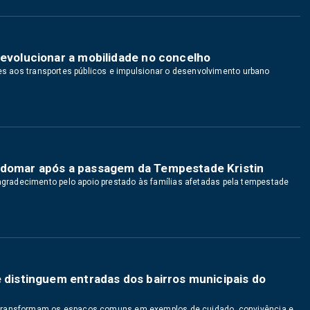
revolucionar a mobilidade no concelho
ões aos transportes públicos e impulsionar o desenvolvimento urbano
ondomar após a passagem da Tempestade Kristin
radecimento pelo apoio prestado às famílias afetadas pela tempestade
e distinguem entradas dos bairros municipais do
 transformam os espaços comuns em exemplos de cuidado, convivência e