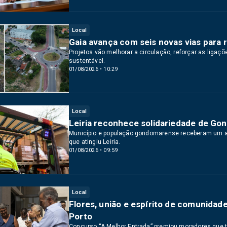
Local
Gaia avança com seis novas vias para 
Projetos vão melhorar a circulação, reforçar as ligaç
sustentável.
01/08/2026 • 10:29
Local
Leiria reconhece solidariedade de G
Município e população gondomarense receberam um ag
que atingiu Leiria.
01/08/2026 • 09:59
Local
Flores, união e espírito de comunidad
Porto
Concurso “A Melhor Entrada” premiou moradores que