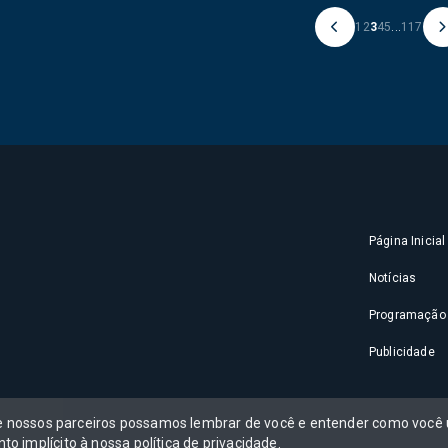
1
2
3
4
5
...
117
Página Inicial
Notícias
Programação
Publicidade
 e nossos parceiros possamos lembrar de você e entender como você u
to implícito à nossa
política de privacidade
.