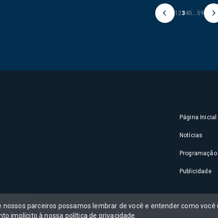
1
2
3
4
5
...
59
Página Inicial
Notícias
Programação
Publicidade
 e nossos parceiros possamos lembrar de você e entender como você u
to implícito à nossa
política de privacidade
.