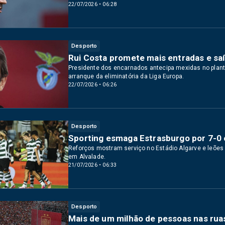
22/07/2026 • 06:28
Desporto
Rui Costa promete mais entradas e saí
Presidente dos encarnados antecipa mexidas no plante
arranque da eliminatória da Liga Europa.
22/07/2026 • 06:26
Desporto
Sporting esmaga Estrasburgo por 7-0
Reforços mostram serviço no Estádio Algarve e leões
em Alvalade.
21/07/2026 • 06:33
Desporto
Mais de um milhão de pessoas nas ru