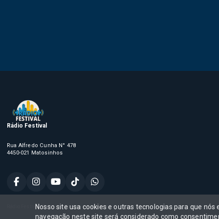
Rádio Festival
Rua Alfredo Cunha N° 478
4450-021 Matosinhos
Nosso site usa cookies e outras tecnologias para que nós
Rádio Festival, Todos os direitos reservados,
navegação neste site será considerado como consentimen