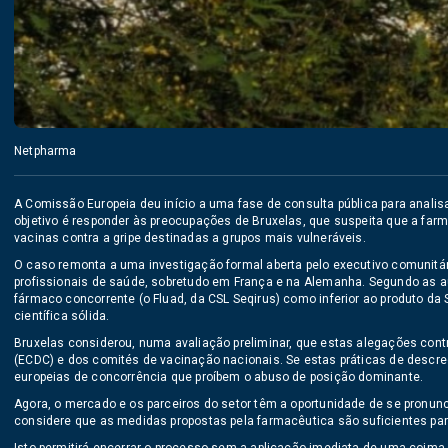
Netpharma
A Comissão Europeia deu início a uma fase de consulta pública para analis
objetivo é responder às preocupações de Bruxelas, que suspeita que a fa
vacinas contra a gripe destinadas a grupos mais vulneráveis.
O caso remonta a uma investigação formal aberta pelo executivo comunitár
profissionais de saúde, sobretudo em França e na Alemanha. Segundo as a
fármaco concorrente (o Fluad, da CSL Seqirus) como inferior ao produto da S
científica sólida.
Bruxelas considerou, numa avaliação preliminar, que estas alegações cont
(ECDC) e dos comités de vacinação nacionais. Se estas práticas de descre
europeias de concorrência que proíbem o abuso de posição dominante.
Agora, o mercado e os parceiros do setor têm a oportunidade de se pronu
considere que as medidas propostas pela farmacêutica são suficientes para 