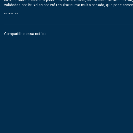
Isto permitirá encerrar o processo sem a aplicação imediata de uma coima,
validadas por Bruxelas poderá resultar numa multa pesada, que pode ascen
Fonte - Lusa
Compartilhe essa notícia