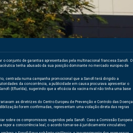
ar o conjunto de garantias apresentadas pela multinacional francesa Sanofi. O
rmacêutica tenha abusado da sua posição dominante no mercado europeu de
io, centrada numa campanha promocional que a Sanofi terá dirigido a
utoridades da concorrência, a publicidade em causa procurava apresentar o
anofi (Efluelda), sugerindo que a eficácia da vacina rival não tinha uma base
rariavam as diretrizes do Centro Europeu de Prevenção e Controlo das Doenç
dibilização forem confirmadas, representam uma violação direta das regras
nciar sobre os compromissos sugeridos pela Sanofi. Caso a Comissão Europeia
repor a concorrência leal, o acordo tornar-se-á juridicamente vinculativo.