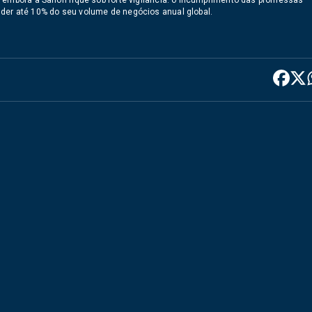
 embora a Sanofi fique sob forte vigilância: o incumprimento das promessas
der até 10% do seu volume de negócios anual global.