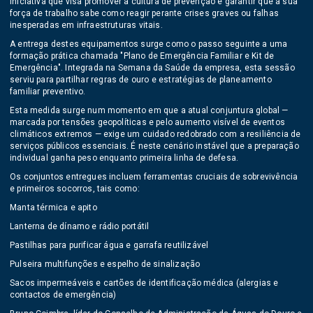
iniciativa que visa promover a cultura de prevenção e garantir que a sua
força de trabalho sabe como reagir perante crises graves ou falhas
inesperadas em infraestruturas vitais.
A entrega destes equipamentos surge como o passo seguinte a uma
formação prática chamada "Plano de Emergência Familiar e Kit de
Emergência". Integrada na Semana da Saúde da empresa, esta sessão
serviu para partilhar regras de ouro e estratégias de planeamento
familiar preventivo.
Esta medida surge num momento em que a atual conjuntura global —
marcada por tensões geopolíticas e pelo aumento visível de eventos
climáticos extremos — exige um cuidado redobrado com a resiliência de
serviços públicos essenciais. É neste cenário instável que a preparação
individual ganha peso enquanto primeira linha de defesa.
Os conjuntos entregues incluem ferramentas cruciais de sobrevivência
e primeiros socorros, tais como:
Manta térmica e apito
Lanterna de dínamo e rádio portátil
Pastilhas para purificar água e garrafa reutilizável
Pulseira multifunções e espelho de sinalização
Sacos impermeáveis e cartões de identificação médica (alergias e
contactos de emergência)