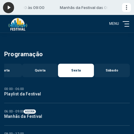
val das 06:00 às 09:00
Manhãs da Festival das 06:00 às 09:00
MENU
Programação
Quarta
Quinta
Sexta
Sábado
00:00 - 06:00
Playlist da Festival
06:00 - 09:00
AGORA
Manhãs da Festival
09:00 - 12:00