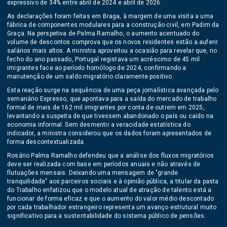
expressivo de 34% entre abril de 2024 e abril de 2026.
As declarações foram feitas em Braga, à margem de uma visita a uma
fábrica de componentes modulares para a construção civil, em Padim da
Graça. Na perspetiva de Palma Ramalho, o aumento acentuado do
volume de descontos comprova que os novos residentes estão a auferir
salários mais altos. A ministra aproveitou a ocasião para revelar que, no
fecho do ano passado, Portugal registava um acréscimo de 45 mil
imigrantes face ao período homólogo de 2024, confirmando a
manutenção de um saldo migratório claramente positivo.
Esta reação surge na sequência de uma peça jornalística avançada pelo
semanário Expresso, que apontava para a saída do mercado de trabalho
formal de mais de 162 mil imigrantes por conta de outrem em 2025,
levantando a suspeita de que tivessem abandonado o país ou caído na
economia informal. Sem desmentir a veracidade estatística do
indicador, a ministra considerou que os dados foram apresentados de
forma descontextualizada.
Rosário Palma Ramalho defendeu que a análise dos fluxos migratórios
deve ser realizada com base em períodos anuais e não através de
flutuações mensais. Deixando uma mensagem de "grande
tranquilidade" aos parceiros sociais e à opinião pública, a titular da pasta
do Trabalho enfatizou que o modelo atual de atração de talento está a
funcionar de forma eficaz e que o aumento do valor médio descontado
por cada trabalhador estrangeiro representa um avanço estrutural muito
significativo para a sustentabilidade do sistema público de pensões.