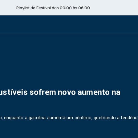
aylist da Festival das 00:00 às 06:00
bustíveis sofrem novo aumento na
tro, enquanto a gasolina aumenta um cêntimo, quebrando a tendênc