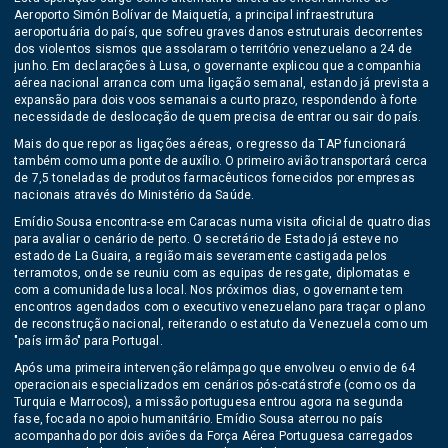
Aeroporto Simón Bolívar de Maiquetía, a principal infraestrutura
aeroportuária do país, que sofreu graves danos estruturais decorrentes
dos violentos sismos que assolaram o território venezuelano a 24 de
junho. Em declarações à Lusa, o governante explicou que a companhia
aérea nacional arranca com uma ligação semanal, estando já prevista a
expansão para dois voos semanais a curto prazo, respondendo à forte
necessidade de deslocação de quem precisa de entrar ou sair do país.
Mais do que repor as ligações aéreas, o regresso da TAP funcionará
também como uma ponte de auxílio. O primeiro avião transportará cerca
de 7,5 toneladas de produtos farmacêuticos fornecidos por empresas
nacionais através do Ministério da Saúde.
Emídio Sousa encontra-se em Caracas numa visita oficial de quatro dias
para avaliar o cenário de perto. O secretário de Estado já esteve no
estado de La Guaira, a região mais severamente castigada pelos
terramotos, onde se reuniu com as equipas de resgate, diplomatas e
com a comunidade lusa local. Nos próximos dias, o governante tem
encontros agendados com o executivo venezuelano para traçar o plano
de reconstrução nacional, reiterando o estatuto da Venezuela como um
"país irmão" para Portugal.
Após uma primeira intervenção relâmpago que envolveu o envio de 64
operacionais especializados em cenários pós-catástrofe (como os da
Turquia e Marrocos), a missão portuguesa entrou agora na segunda
fase, focada no apoio humanitário. Emídio Sousa aterrou no país
acompanhado por dois aviões da Força Aérea Portuguesa carregados