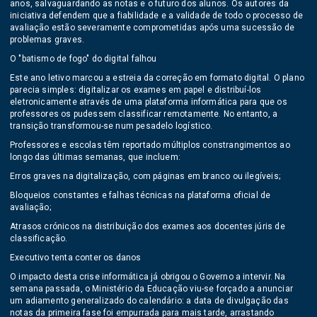
anos, salvaguardando as notas e o futuro dos alunos. Os autores da
iniciativa defendem que a fiabilidade e a validade de todo o processo de
avaliação estão severamente comprometidas após uma sucessão de
problemas graves.
O "batismo de fogo" do digital falhou
Este ano letivo marcou a estreia da correção em formato digital. O plano
parecia simples: digitalizar os exames em papel e distribuí-los
eletronicamente através de uma plataforma informática para que os
professores os pudessem classificar remotamente. No entanto, a
transição transformou-se num pesadelo logístico.
Professores e escolas têm reportado múltiplos constrangimentos ao
longo das últimas semanas, que incluem:
Erros graves na digitalização, com páginas em branco ou ilegíveis;
Bloqueios constantes e falhas técnicas na plataforma oficial de
avaliação;
Atrasos crónicos na distribuição dos exames aos docentes júris de
classificação.
Executivo tenta conter os danos
O impacto desta crise informática já obrigou o Governo a intervir. Na
semana passada, o Ministério da Educação viu-se forçado a anunciar
um adiamento generalizado do calendário: a data de divulgação das
notas da primeira fase foi empurrada para mais tarde, arrastando