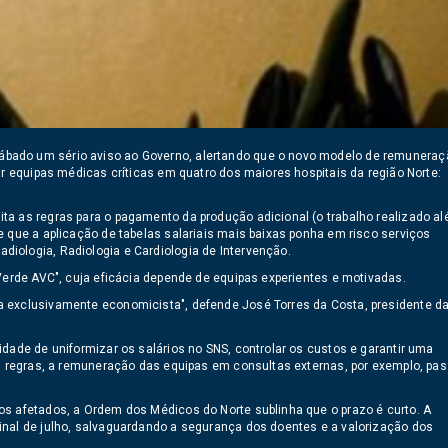
ábado um sério aviso ao Governo, alertando que o novo modelo de remuneraç
ar equipas médicas críticas em quatro dos maiores hospitais da região Norte:
ta as regras para o pagamento da produção adicional (o trabalho realizado a
e que a aplicação de tabelas salariais mais baixas ponha em risco serviços
iologia, Radiologia e Cardiologia de Intervenção.
 Verde AVC", cuja eficácia depende de equipas experientes e motivadas.
a exclusivamente economicista", defende José Torres da Costa, presidente d
dade de uniformizar os salários no SNS, controlar os custos e garantir uma
as regras, a remuneração das equipas em consultas externas, por exemplo, pa
os afetados, a Ordem dos Médicos do Norte sublinha que o prazo é curto. A
inal de julho, salvaguardando a segurança dos doentes e a valorização dos