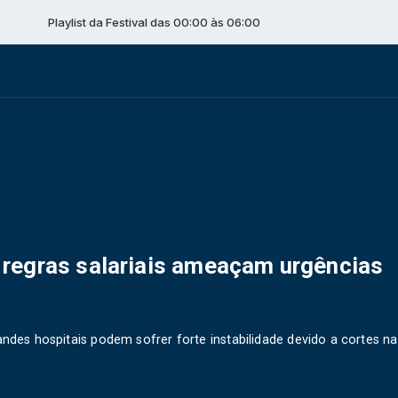
ylist da Festival das 00:00 às 06:00
regras salariais ameaçam urgências
andes hospitais podem sofrer forte instabilidade devido a cortes na