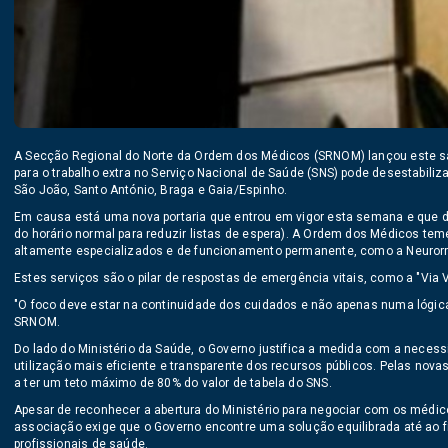
A Secção Regional do Norte da Ordem dos Médicos (SRNOM) lançou este s
para o trabalho extra no Serviço Nacional de Saúde (SNS) pode desestabiliz
São João, Santo António, Braga e Gaia/Espinho.
Em causa está uma nova portaria que entrou em vigor esta semana e que di
do horário normal para reduzir listas de espera). A Ordem dos Médicos tem
altamente especializados e de funcionamento permanente, como a Neurorrad
Estes serviços são o pilar de respostas de emergência vitais, como a "Via
"O foco deve estar na continuidade dos cuidados e não apenas numa lógic
SRNOM.
Do lado do Ministério da Saúde, o Governo justifica a medida com a necessi
utilização mais eficiente e transparente dos recursos públicos. Pelas nov
a ter um teto máximo de 80% do valor de tabela do SNS.
Apesar de reconhecer a abertura do Ministério para negociar com os médic
associação exige que o Governo encontre uma solução equilibrada até ao f
profissionais de saúde.