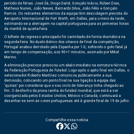
período de férias: José Sá, Diogo Dalot, Gonçalo Inácio, Rúben Dias,
Matheus Nunes, João Neves, Bernardo Silva, João Félix e Gonçalo
Ramos. Os restantes elementos da equipa têm descolagem prevista do
Aeroporto Internacional de Fort Worth, em Dallas, para o meio da tarde,
estimando-se a aterragem na capital portuguesa para as primeiras horas
da manhã de quarta-feira.
O bilhete de regresso antecipado foi carimbado de forma dramática na
segunda-feira. No duelo ibérico dos oitavos de final da competição,
Portugal acabou derrotado pela Espanha por 1-0, sofrendo o golo fatal já
em tempo de compensação, aos 90+1 minutos, assinado por Mikel
Merino.
A eliminação precoce provocou um abalo imediato na estrutura técnica
da Federação Portuguesa de Futebol. Logo após o apito final em Dallas, o
selecionador Roberto Martínez comunicou publicamente a sua
demissão, colocando um ponto final na sua ligação à equipa das
'quinas' por considerar que o seu ciclo de liderança tinha chegado ao
fim. O desfecho da prova rainha do futebol mundial, que está a ser
coorganizada pelos Estados Unidos, México e Canadá, continuará a
desenhar-se sem as cores portuguesas até à grande final de 19 de julho.
Compartilhe essa notícia