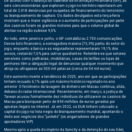
De acordo com o balanço do Gabinete de Informação Financeira (GIF), as
seis concessionárias que exploram o jogo no território reportaram um
total de 2.018 denúncias por suspeitas de financiamento do terrorismo
ou branqueamento de capitais. Os dados divulgados esta terça-feira
mostram que a maior vigilância e o aumento de participações por parte
dos casinos foram os grandes motores para que o volume global de
alertas na região subisse 9,5%.
Ao todo, entre janeiro e junho, o GIF contabilizou 2.753 comunicações.
Desse bolo financeiro, a esmagadora maioria (73,3%) partiu do setor do
jogo, enquanto a banca e as seguradoras representaram 19,1% dos
avisos, restando 7,6% para outros quadrantes. Relembre-se que setores
sensíveis como joalharias, imobiliárias, casas de leilões ou lojas de
penhores têm a obrigação legal de denunciar qualquer movimento que
atinja ou ultrapasse as 500 mil patacas (cerca de 54 mil euros).
Este aumento inverte a tendência de 2025, ano em que as participações
tinham recuado 6,1% após um máximo histórico registado no ano
anterior. O fenómeno da lavagem de dinheiro em Macau continua, aliás,
debaixo do radar internacional. Recentemente, em março, a justiça de
Taiwan acusou formalmente dez indivíduos de utilizarem os casinos de
Macau para branquear perto de 893 milhões de euros gerados por
apostas ilegais na internet. Já em 2022, os EUA tinham colocado a
capital do jogo na lista negra do branqueamento mundial, apontando o
dedo aos negócios dos "junkets" (os angariadores de grandes
apostadores VIP).
Mesmo após a queda do império da Suncity e da detenção do seu líder,