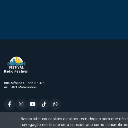
Rádio Festival
Rua Alfredo Cunha N° 478
4450-021 Matosinhos
Nosso site usa cookies e outras tecnologias para que nós
Rádio Festival, Todos os direitos reservados,
navegação neste site será considerado como consentimen