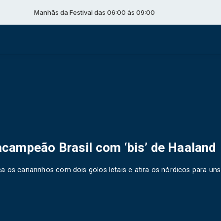
nhãs da Festival das 06:00 às 09:00
campeão Brasil com ‘bis’ de Haaland
a os canarinhos com dois golos letais e atira os nórdicos para uns