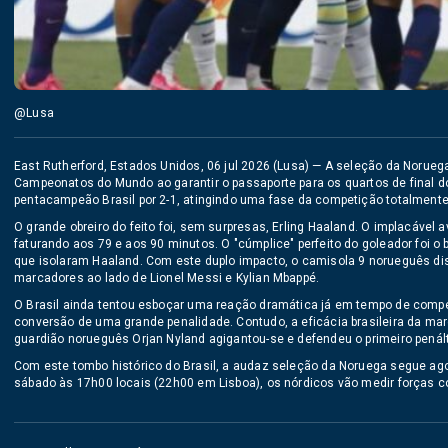
@Lusa
East Rutherford, Estados Unidos, 06 jul 2026 (Lusa) — A seleção da Norue
Campeonatos do Mundo ao garantir o passaporte para os quartos de final d
pentacampeão Brasil por 2-1, atingindo uma fase da competição totalmente in
O grande obreiro do feito foi, sem surpresas, Erling Haaland. O implacável a
faturando aos 79 e aos 90 minutos. O "cúmplice" perfeito do goleador foi o
que isolaram Haaland. Com este duplo impacto, o camisola 9 norueguês disp
marcadores ao lado de Lionel Messi e Kylian Mbappé.
O Brasil ainda tentou esboçar uma reação dramática já em tempo de compe
conversão de uma grande penalidade. Contudo, a eficácia brasileira da marc
guardião norueguês Orjan Nyland agigantou-se e defendeu o primeiro penált
Com este tombo histórico do Brasil, a audaz seleção da Noruega segue ago
sábado às 17h00 locais (22h00 em Lisboa), os nórdicos vão medir forças com