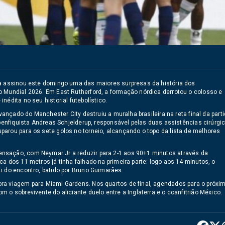
ga assinou este domingo uma das maiores surpresas da história dos
o Mundial 2026. Em East Rutherford, a formação nórdica derrotou o colosso e
édita no seu historial futebolístico.
vançado do Manchester City destruiu a muralha brasileira na reta final da parti
 benfiquista Andreas Schjelderup, responsável pelas duas assistências cirúrgi
arou para os sete golos no torneio, alcançando o topo da lista de melhores
nsação, com Neymar Jr a reduzir para 2-1 aos 90+1 minutos através da
a dos 11 metros já tinha falhado na primeira parte: logo aos 14 minutos, o
i do encontro, batido por Bruno Guimarães.
ra viagem para Miami Gardens. Nos quartos de final, agendados para o próxi
 o sobrevivente do aliciante duelo entre a Inglaterra e o coanfitrião México.