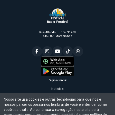
Rádio Festival
Rua Alfredo Cunha N° 478
4450-021 Matosinhos
Página Inicial
Notícias
Programação
Nosso site usa cookies e outras tecnologias para que nós e
nossos parceiros possamos lembrar de você e entender como
Publicidade
você usa o site. Ao continuar a navegação neste site será
Política de privacidade
considerado como consentimento implícito à nossa
política de